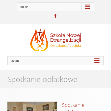
Przejdź
do
Idź do...
zawartości
Facebook
Idź do...
Spotkanie opłatkowe
Pokaż
Spotkanie
większy