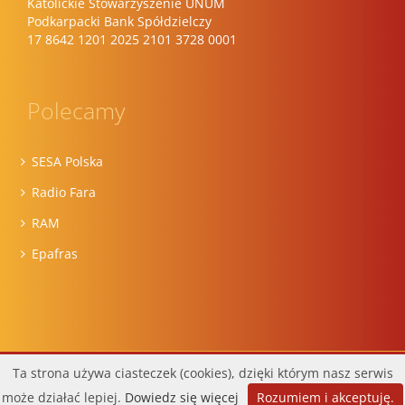
Katolickie Stowarzyszenie UNUM
Podkarpacki Bank Spółdzielczy
17 8642 1201 2025 2101 3728 0001
Polecamy
SESA Polska
Radio Fara
RAM
Epafras
Wykonanie:
DobraStronaParafii.pl
Ta strona używa ciasteczek (cookies), dzięki którym nasz serwis
Facebook
może działać lepiej.
Dowiedz się więcej
Rozumiem i akceptuję.