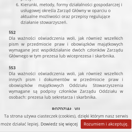
Kierunki, metody, formy działalności gospodarczej i
usługowej określa Zarząd Główny w oparciu o
aktualne możliwości oraz przepisy regulujące
działanie stowarzyszeń.
§52
Dla ważności oświadczenia woli, jak również wszelkich
pism w przedmiocie praw i obowiązków majątkowych
wymagane jest współdziałanie dwóch członków Zarządu
Głównego w tym prezesa lub wiceprezesa i skarbnika.
§53
Dla ważności oświadczenia woli, jak również wszelkich
innych pism i dokumentów w przedmiocie praw i
obowiązków majątkowych Oddziału Stowarzyszenia
wymagane są podpisy członków Zarządu Oddziału w
osobach: prezesa lub sekretarza i skarbnika.
ROZDZIAŁ. VII
ZMIANA STATUTU I ROZWIĄZANIE STOWARZYSZENIA
Ta strona używa ciasteczek (cookies), dzięki którym nasz serwis
może działać lepiej.
Dowiedz się więcej
Rozumiem i akceptuję.
§54