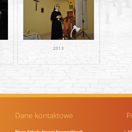
2013
Dane kontaktowe
P
Biuro Szkoły Nowej Ewangelizacji
S