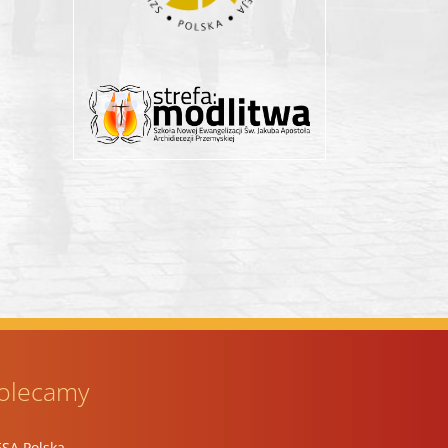
olecamy
ESA Polska