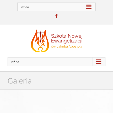
Przejdź
do
Idź do...
zawartości
Facebook
Idź do...
Galeria