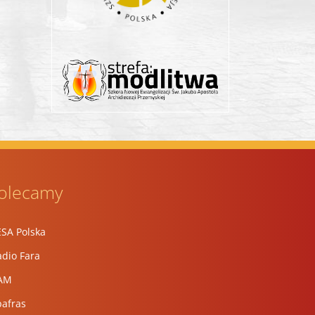
olecamy
ESA Polska
dio Fara
AM
pafras