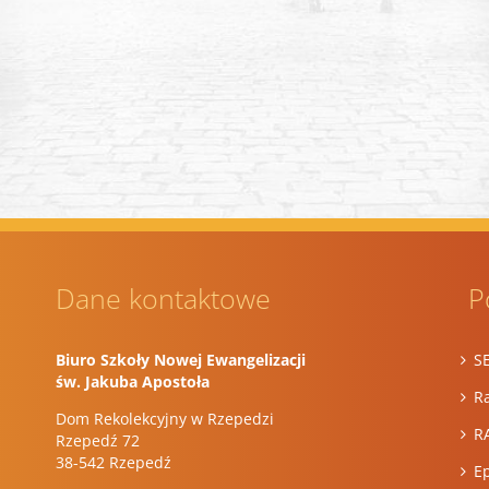
Dane kontaktowe
P
Biuro Szkoły Nowej Ewangelizacji
S
św. Jakuba Apostoła
Ra
Dom Rekolekcyjny w Rzepedzi
R
Rzepedź 72
38-542 Rzepedź
E