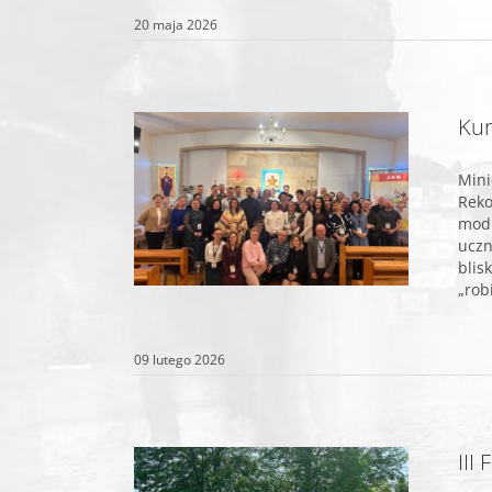
20 maja 2026
Kur
Mini
Reko
modl
uczn
blis
„robi
09 lutego 2026
II