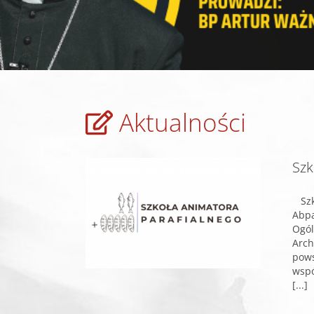
Aktualności
Szk
Szko
Abpa
Ogó
Arch
pow
wspó
[...]