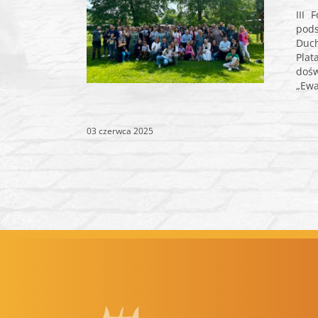
III 
pods
Duc
Plat
doś
„Ewa
03 czerwca 2025