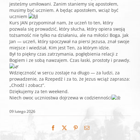
jesteśmy umiłowani. Zanim staniemy się apostołem,
musimy być uczniem. A będąc apostołem, wciąż być
uczniem
Kurs JAN przypominał nam, że uczeń to ten, który
pozwala się prowadzić, który słucha, który opiera swoją
tożsamość nie tylko na działaniu, ale na miłości Boga. Jak
Jan — uczeń, który spoczywał na piersi Jezusa, znał swoje
miejsce i wiedział, Kim jest Ten, za którym idzie.
Był to piękny czas zatrzymania, pogłębienia relacji z
Bogiem i ze sobą nawzajem. Czas łaski, prostoty i prawdy.
Wdzięczność w sercu zostaje na długo — za ludzi, za
prowadzenie, za Rzepedź i za to, że Jezus wciąż zaprasza:
„Chodź i zobacz”.
Dziękujemy za ten weekend.
Niech owoc uczniostwa dojrzewa w codzienności
09 lutego 2026
Facebook
X
Pinterest
Email