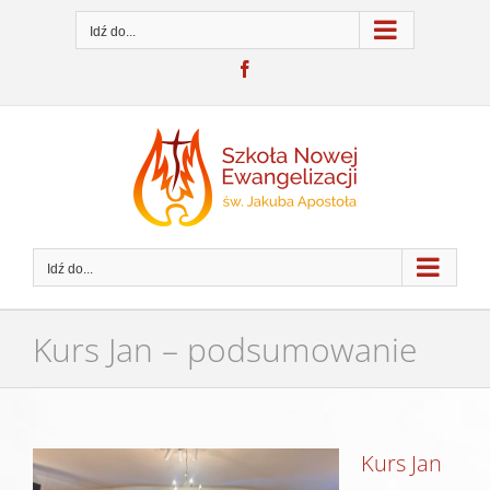
Przejdź
do
Idź do...
zawartości
Facebook
Idź do...
Kurs Jan – podsumowanie
Pokaż
Kurs Jan
większy