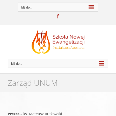
Przejdź
do
Idź do...
zawartości
Facebook
Idź do...
Zarząd UNUM
Prezes
– ks. Mateusz Rutkowski