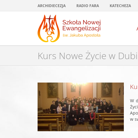
Przejdź
ARCHIDIECEZJA
RADIO FARA
KATECHEZA
do
zawartości
Kurs Nowe Życie w Dub
Pokaż
Ku
większy
obrazek
W d
Życ
Apo
w sw