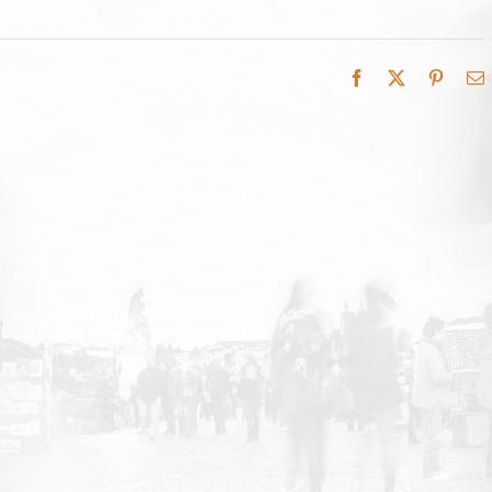
Facebook
X
Pintere
E