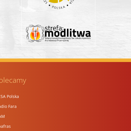
olecamy
ESA Polska
dio Fara
AM
pafras