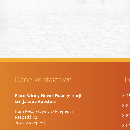
Dane kontaktowe
P
Biuro Szkoły Nowej Ewangelizacji
S
św. Jakuba Apostoła
Ra
Dom Rekolekcyjny w Rzepedzi
R
Rzepedź 72
38-542 Rzepedź
E