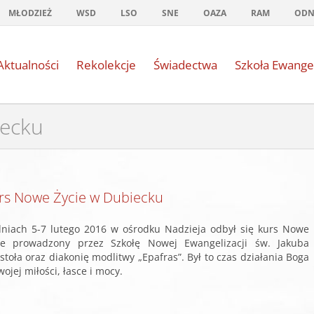
MŁODZIEŻ
WSD
LSO
SNE
OAZA
RAM
OD
Aktualności
Rekolekcje
Świadectwa
Szkoła Ewange
iecku
rs Nowe Życie w Dubiecku
niach 5-7 lutego 2016 w ośrodku Nadzieja odbył się kurs Nowe
ie prowadzony przez Szkołę Nowej Ewangelizacji św. Jakuba
stoła oraz diakonię modlitwy „Epafras”. Był to czas działania Boga
ojej miłości, łasce i mocy.