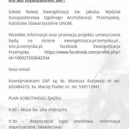
Kto jest organizatorem SAP?
Szkoła Nowej Ewangelizacji św. Jakuba, Wydział
Duszpasterstwa Ogólnego Archidiecezji Przemyskiej,
Katolickie Stowarzyszenie UNUM.
Wszelkie informacje oraz promocja projektu umieszczane
będą na stronie ewangelizajca.przemyska.pl.,
sne.przemyska.pl, facebook Ewangelizacja
Przemyska
https://www.facebook.com/profile.php?
id=100027202642334
Nasz email
Koordynatorami SAP są: ks. Mateusz Rutowski nr tel.
602484272, ks. Maciej Flader nr. tel. 530112941
PLAN SOBOTNIEGO ZJAZDU
9.00 – Msza św. (dla chętnych)
9.30 – Rozpoczęcie zajęć (modlitwa, informacje
organizacyjne, świadectwa)