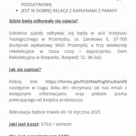
PODSATWOWĄ
JEST W DOBREJ RELACJI Z KAPŁANAMI Z PARAFII
Gdzie będą odbywały się zajęcia?
Sobotnie zjazdy odbywać się będą w auli Instytutu
Teologicznego w Przemyślu, ul. Zamkowa 5, 37-700
(budynek wykładowy WSD Przemyśl), a trzy weekendy
rekolekcyjne w Oaza ciszy i wypoczynku. Dom
Rekolekcyjny w Rzepedzi, Rzepedź 72, 38-542.
Jak się zapisać?
Kliknij link
https://forms.gle/Po3XNwPngNhuRamf8
następnie w ciągu kilku dni otrzymasz od nas email z
wstępnymi informacjami, oraz plikiem pisma
polecającego od księdza proboszcza.
Rekrutacja będzie trwała do 10 stycznia 2025
Jaki jest koszt
:
575zł / semestr