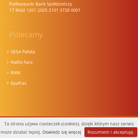
Podkarpacki Bank Spółdzielczy
17 8642 1201 2025 2101 3728 0001
Polecamy
SESA Polska
Radio Fara
RAM
Epafras
Wykonanie:
DobraStronaParafii.pl
Ta strona używa ciasteczek (cookies), dzięki którym nasz serwis
Facebook
może działać lepiej.
Dowiedz się więcej
Rozumiem i akceptuję.