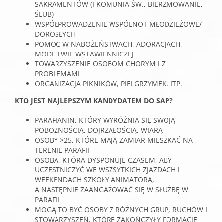
SAKRAMENTÓW (I KOMUNIA ŚW., BIERZMOWANIE,
ŚLUB)
WSPÓŁPROWADZENIE WSPÓLNOT MŁODZIEŻOWE/
DOROSŁYCH
POMOC W NABOŻEŃSTWACH, ADORACJACH,
MODLITWIE WSTAWIENNICZEJ
TOWARZYSZENIE OSOBOM CHORYM I Z
PROBLEMAMI
ORGANIZACJA PIKNIKÓW, PIELGRZYMEK, ITP.
KTO JEST NAJLEPSZYM KANDYDATEM DO SAP?
PARAFIANIN, KTÓRY WYRÓŻNIA SIĘ SWOJĄ
POBOŻNOŚCIĄ, DOJRZAŁOŚCIĄ, WIARĄ
OSOBY >25, KTÓRE MAJĄ ZAMIAR MIESZKAĆ NA
TERENIE PARAFII
OSOBA, KTÓRA DYSPONUJE CZASEM, ABY
UCZESTNICZYĆ WE WSZSYTKICH ZJAZDACH I
WEEKENDACH SZKOŁY ANIMATORA,
A NASTĘPNIE ZAANGAŻOWAĆ SIĘ W SŁUŻBĘ W
PARAFII
MOGĄ TO BYĆ OSOBY Z RÓŻNYCH GRUP, RUCHÓW I
STOWARZYSZEŃ, KTÓRE ZAKOŃCZYŁY FORMACJĘ