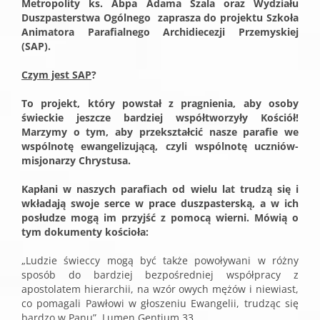
Metropolity ks. Abpa Adama Szala oraz Wydziału
Duszpasterstwa Ogólnego zaprasza do projektu Szkoła
Animatora Parafialnego Archidiecezji Przemyskiej
(SAP).
Czym jest SAP
?
To projekt, który powstał z pragnienia, aby osoby
świeckie jeszcze bardziej współtworzyły Kościół!
Marzymy o tym, aby
przekształcić nasze parafie we
wspólnotę ewangelizującą, czyli wspólnotę uczniów-
misjonarzy Chrystusa.
Kapłani w naszych parafiach od wielu lat trudzą się i
wkładają swoje serce w prace duszpasterską, a w ich
posłudze mogą im przyjść z pomocą wierni. Mówią o
tym dokumenty kościoła:
„Ludzie świeccy mogą być także powoływani w różny
sposób do bardziej bezpośredniej współpracy z
apostolatem hierarchii, na wzór owych mężów i niewiast,
co pomagali Pawłowi w głoszeniu Ewangelii, trudząc się
bardzo w Panu”. Lumen Gentium 33