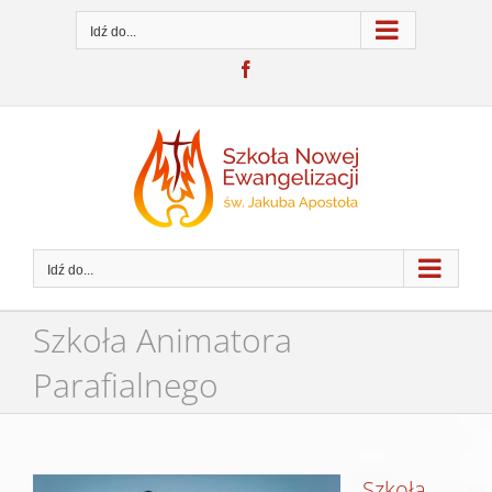
Przejdź
do
Idź do...
zawartości
Facebook
Idź do...
Szkoła Animatora
Parafialnego
Pokaż
Szkoła