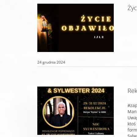
Życ
24 grudnia 2024
Rek
#za
Man
Uwag
ktoś
for
Sylw