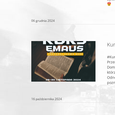
06 grudnia 2024
Kur
#Kur
Prze
Domu
któr
Odno
pozn
16 października 2024