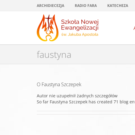
Przejdź
ARCHIDIECEZJA
RADIO FARA
KATECHEZA
do
zawartości
faustyna
O
Faustyna Szczepek
Autor nie uzupełnił żadnych szczegółów
So far Faustyna Szczepek has created 71 blog ent