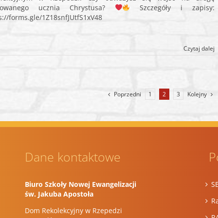
łowanego ucznia Chrystusa?
Szczegóły i zapisy:
s://forms.gle/1Z18snfJUtfS1xV48
Czytaj dalej
Poprzedni
Kolejny
1
2
3
Dane kontaktowe
P
Biuro Szkoły Nowej Ewangelizacji
S
św. Jakuba Apostoła
Ra
Dom Rekolekcyjny w Rzepedzi
R