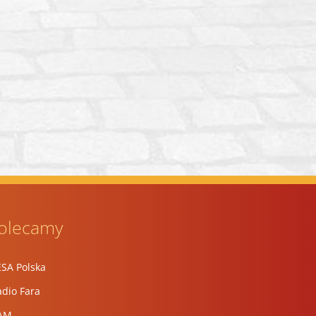
olecamy
ESA Polska
dio Fara
AM