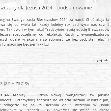
szczady dla Jezusa 2024 – podsumowanie
cyjna Ewangelizacja Bieszczadów 2024 za nami. Choć akcja ta
wa się od wielu lat, każdy kolejny rok zachwyca nas czymś
m. Tak było i w tym roku! Tradycyjnie letnią edycję Bieszczadów
Jezusa rozpoczęliśmy od rekolekcji. Każdy z ewangelizatorów
ących udział w akcji ma świadomość, że bez osobistej relacji i
ej formacji nie będziemy w [...]
Czytaj dalej
s Jan – zapisy
rs_JAN #zapisy Szkoła Nowej Ewangelizacji św. Jakuba
idiecezji Przemyskiej zaprasza do wzięcia udziału w kursie Jan,
ry odbędzie się od 29 sierpnia do 1 września w Domu
olekcyjnym w Rzepedzi. Czy odważysz się wejść na drogę