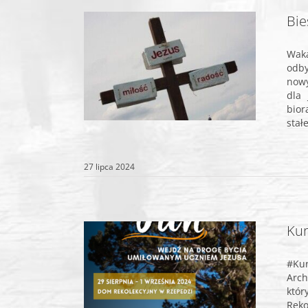
Bie
Waka
odby
nowy
dla 
bior
stał
27 lipca 2024
Kur
#Ku
Arch
któ
Rek