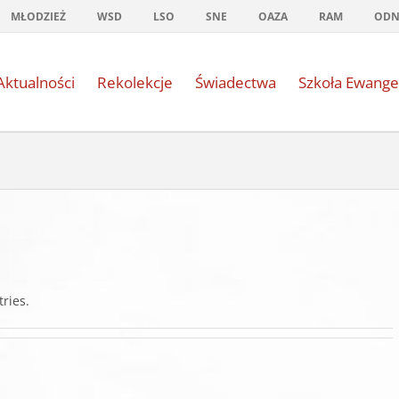
MŁODZIEŻ
WSD
LSO
SNE
OAZA
RAM
OD
Aktualności
Rekolekcje
Świadectwa
Szkoła Ewange
ries.