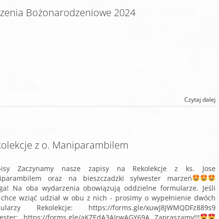
zenia Bożonarodzeniowe 2024
Czytaj dalej
olekcje z o. Maniparambilem
pisy Zaczynamy nasze zapisy na Rekolekcje z ks. Jose
iparambilem oraz na bieszczadzki sylwester marzeń
a! Na oba wydarzenia obowiązują oddzielne formularze. Jeśli
 chce wziąć udział w obu z nich - prosimy o wypełnienie dwóch
mularzy Rekolekcje: https://forms.gle/xuwJ8JWMQDFz889s9
ester: https://forms.gle/aKZEdA3AJrwAGY69A Zapraszamy!!!