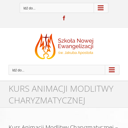
Przejdź
do
Idź do...
zawartości
Facebook
Idź do...
KURS ANIMACJI MODLITWY
CHARYZMATYCZNEJ
Kurs Animacji Modlitwy Charyzmatycznej –