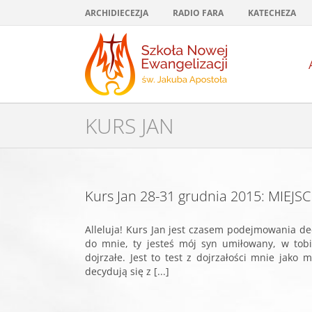
Przejdź
ARCHIDIECEZJA
RADIO FARA
KATECHEZA
do
zawartości
KURS JAN
Kurs Jan 28-31 grudnia 2015: MIEJ
Alleluja! Kurs Jan jest czasem podejmowania dec
do mnie, ty jesteś mój syn umiłowany, w to
dojrzałe. Jest to test z dojrzałości mnie jako
decydują się z [...]