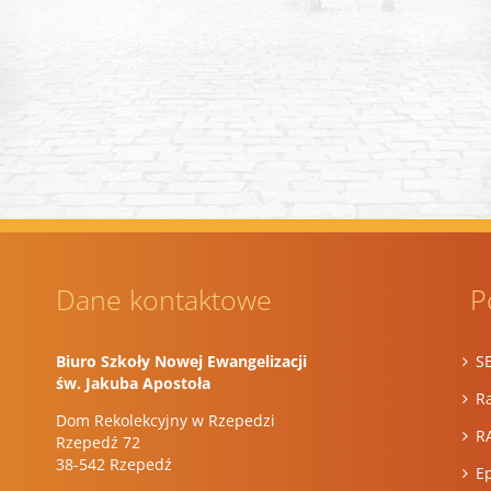
Dane kontaktowe
P
Biuro Szkoły Nowej Ewangelizacji
S
św. Jakuba Apostoła
Ra
Dom Rekolekcyjny w Rzepedzi
R
Rzepedź 72
38-542 Rzepedź
E