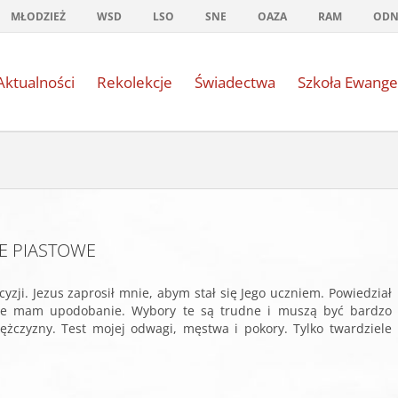
MŁODZIEŻ
WSD
LSO
SNE
OAZA
RAM
OD
Aktualności
Rekolekcje
Świadectwa
Szkoła Ewange
SCE PIASTOWE
yzji. Jezus zaprosił mnie, abym stał się Jego uczniem. Powiedział
bie mam upodobanie. Wybory te są trudne i muszą być bardzo
 mężczyzny. Test mojej odwagi, męstwa i pokory. Tylko twardziele