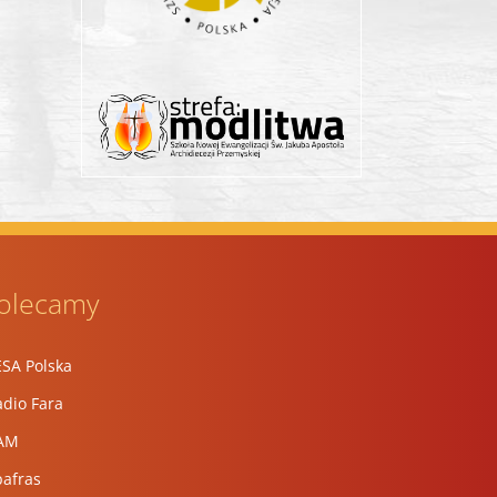
olecamy
ESA Polska
dio Fara
AM
pafras