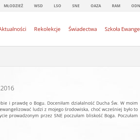
MŁODZIEŻ
WSD
LSO
SNE
OAZA
RAM
OD
Aktualności
Rekolekcje
Świadectwa
Szkoła Ewange
 2016
ebie i prawdę o Bogu. Doceniłam działalność Ducha Św. W moim
ć ewangelizować ludzi z mojego środowiska, choć wcześniej było to
Życie prowadzonym przez SNE poczułam bliskość Boga. Poczułam