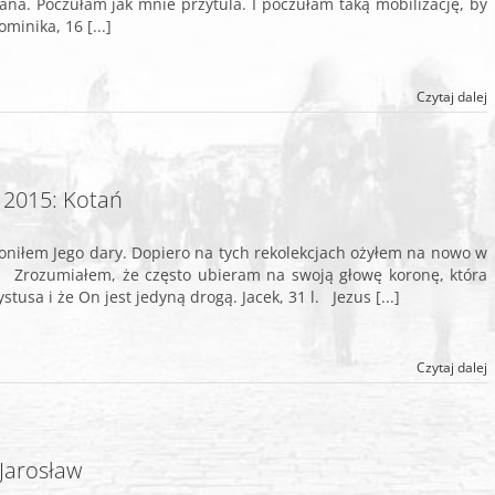
ana. Poczułam jak mnie przytula. I poczułam taką mobilizację, by
minika, 16 [...]
Czytaj dalej
 2015: Kotań
woniłem Jego dary. Dopiero na tych rekolekcjach ożyłem na nowo w
. Zrozumiałem, że często ubieram na swoją głowę koronę, która
usa i że On jest jedyną drogą. Jacek, 31 l. Jezus [...]
Czytaj dalej
Jarosław