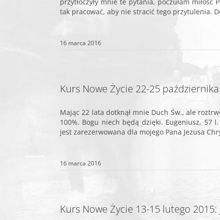
przytłoczyły mnie te pytania, poczułam miłość P
tak pracować, aby nie stracić tego przytulenia. Do
16 marca 2016
Kurs Nowe Życie 22-25 października
Mając 22 lata dotknął mnie Duch Św., ale roztr
100%. Bogu niech będą dzięki. Eugeniusz, 57 l
jest zarezerwowana dla mojego Pana Jezusa Chryst
16 marca 2016
Kurs Nowe Życie 13-15 lutego 2015: 