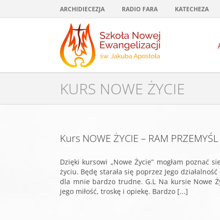
Przejdź
ARCHIDIECEZJA
RADIO FARA
KATECHEZA
do
zawartości
KURS NOWE ŻYCIE
Kurs NOWE ŻYCIE – RAM PRZEMYŚL
Dzięki kursowi „Nowe Życie” mogłam poznać si
życiu. Będę starała się poprzez Jego działalnoś
dla mnie bardzo trudne. G.L Na kursie Nowe 
jego miłość, troskę i opiekę. Bardzo [...]