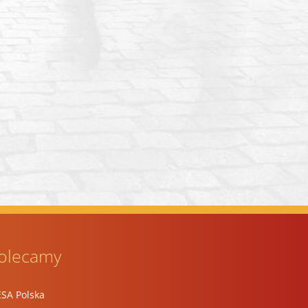
olecamy
ESA Polska