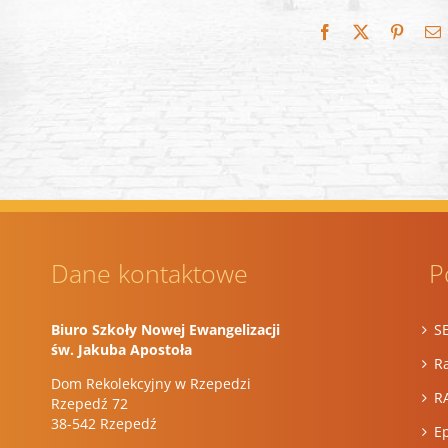
Facebook
X
Pintere
E
Dane kontaktowe
P
Biuro Szkoły Nowej Ewangelizacji
S
św. Jakuba Apostoła
Ra
Dom Rekolekcyjny w Rzepedzi
R
Rzepedź 72
38-542 Rzepedź
E