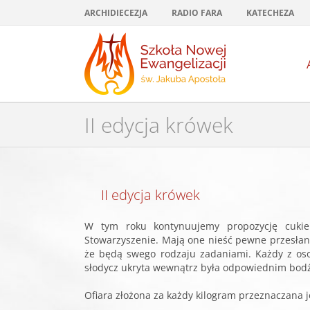
Przejdź
ARCHIDIECEZJA
RADIO FARA
KATECHEZA
do
zawartości
II edycja krówek
Pokaż
II edycja krówek
większy
obrazek
W tym roku kontynuujemy propozycję cukie
Stowarzyszenie. Mają one nieść pewne przesłan
że będą swego rodzaju zadaniami. Każdy z oso
słodycz ukryta wewnątrz była odpowiednim bodź
Ofiara złożona za każdy kilogram przeznaczana j