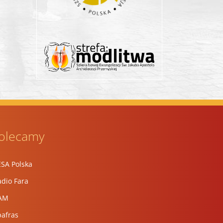
st
mail
olecamy
ESA Polska
dio Fara
AM
pafras