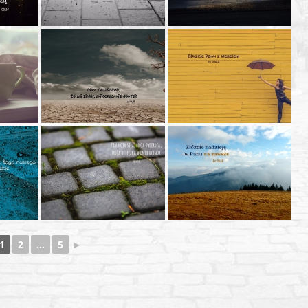
1
2
...
5
►