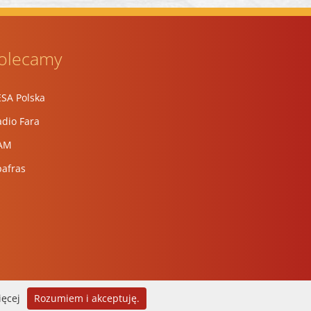
olecamy
ESA Polska
dio Fara
AM
pafras
ięcej
Rozumiem i akceptuję.