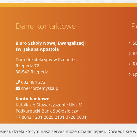
Dane kontaktowe
P
Biuro Szkoły Nowej Ewangelizacji
S
św. Jakuba Apostoła
Ra
Dom Rekolekcyjny w Rzepedzi
R
Rzepedź 72
38-542 Rzepedź
E
602 484 272
sne@przemyska.pl
Konto bankowe
Katolickie Stowarzyszenie UNUM
Podkarpacki Bank Spółdzielczy
17 8642 1201 2025 2101 3728 0001
kies), dzięki którym nasz serwis może działać lepiej.
Dowiedz się w