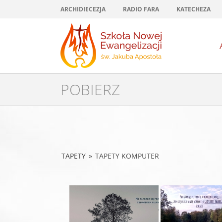
Przejdź
ARCHIDIECEZJA
RADIO FARA
KATECHEZA
do
zawartości
POBIERZ
TAPETY
»
TAPETY KOMPUTER