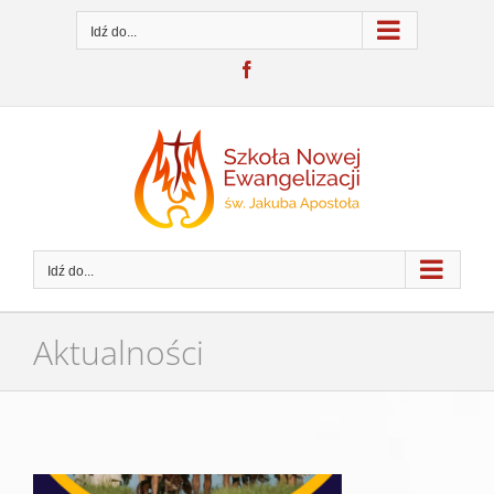
Przejdź
do
Idź do...
zawartości
Facebook
Idź do...
Aktualności